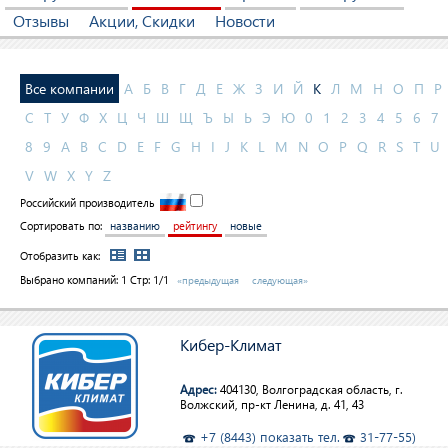
Отзывы
Акции, Скидки
Новости
Все компании
А
Б
В
Г
Д
Е
Ж
З
И
Й
К
Л
М
Н
О
П
Р
С
Т
У
Ф
Х
Ц
Ч
Ш
Щ
Ъ
Ы
Ь
Э
Ю
0
1
2
3
4
5
6
7
8
9
A
B
C
D
E
F
G
H
I
J
K
L
M
N
O
P
Q
R
S
T
U
V
W
X
Y
Z
Российский производитель
Сортировать по:
названию
рейтингу
новые
Отобразить как:
Выбрано компаний:
1
Стр: 1/1
«предыдущая
следующая»
Кибер-Климат
Адрес:
404130, Волгоградская область, г.
Волжский, пр-кт Ленина, д. 41, 43
+7 (8443) показать тел.
31-77-55)